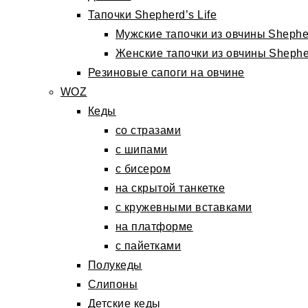
Тапочки Shepherd’s Life
Мужские тапочки из овчины Shepher
Женские тапочки из овчины Shepher
Резиновые сапоги на овчине
WOZ
Кеды
со стразами
с шипами
с бисером
на скрытой танкетке
с кружевными вставками
на платформе
с пайетками
Полукеды
Слипоны
Детские кеды