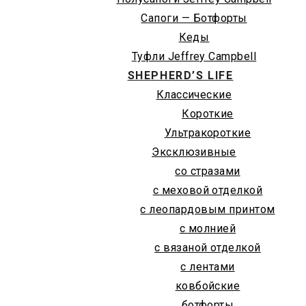
Сапоги — Ботфорты
Кеды
Туфли Jeffrey Campbell
SHEPHERD’S LIFE
Классические
Короткие
Ультракороткие
Эксклюзивные
со стразами
с меховой отделкой
с леопардовым принтом
с молнией
с вязаной отделкой
с лентами
ковбойские
ботфорты