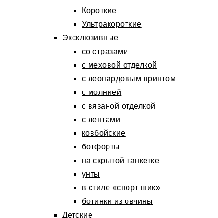
Короткие
Ультракороткие
Эксклюзивные
со стразами
с меховой отделкой
с леопардовым принтом
с молнией
с вязаной отделкой
с лентами
ковбойские
ботфорты
на скрытой танкетке
унты
в стиле «спорт шик»
ботинки из овчины
Детские