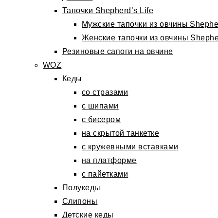
Тапочки Shepherd’s Life
Мужские тапочки из овчины Shepher
Женские тапочки из овчины Shepher
Резиновые сапоги на овчине
WOZ
Кеды
со стразами
с шипами
с бисером
на скрытой танкетке
с кружевными вставками
на платформе
с пайетками
Полукеды
Слипоны
Детские кеды