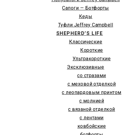
Сапоги — Ботфорты
Кеды
Туфли Jeffrey Campbell
SHEPHERD’S LIFE
Классические
Короткие
Ультракороткие
Эксклюзивные
со стразами
с меховой отделкой
с леопардовым принтом
с молнией
с вязаной отделкой
с лентами
ковбойские
ботфорты