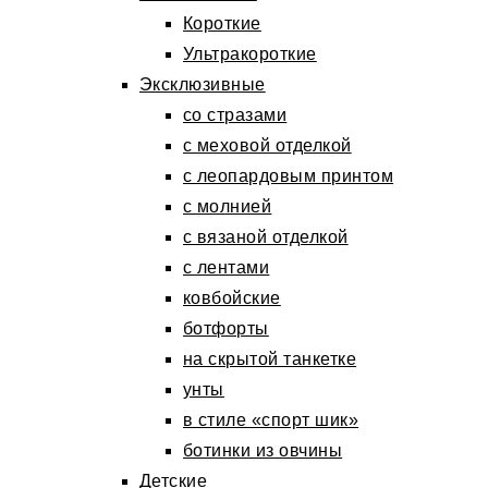
Короткие
Ультракороткие
Эксклюзивные
со стразами
с меховой отделкой
с леопардовым принтом
с молнией
с вязаной отделкой
с лентами
ковбойские
ботфорты
на скрытой танкетке
унты
в стиле «спорт шик»
ботинки из овчины
Детские