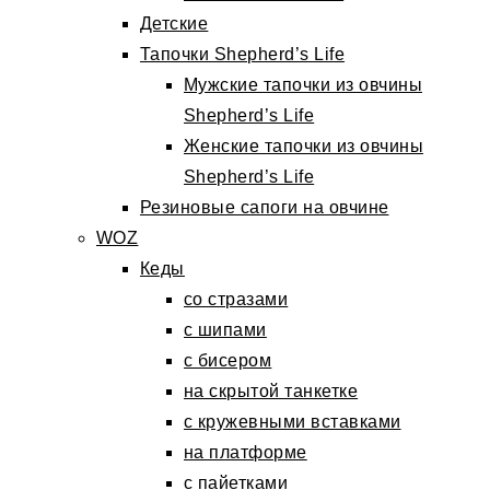
Детские
Тапочки Shepherd’s Life
Мужские тапочки из овчины
Shepherd’s Life
Женские тапочки из овчины
Shepherd’s Life
Резиновые сапоги на овчине
WOZ
Кеды
со стразами
с шипами
с бисером
на скрытой танкетке
с кружевными вставками
на платформе
с пайетками