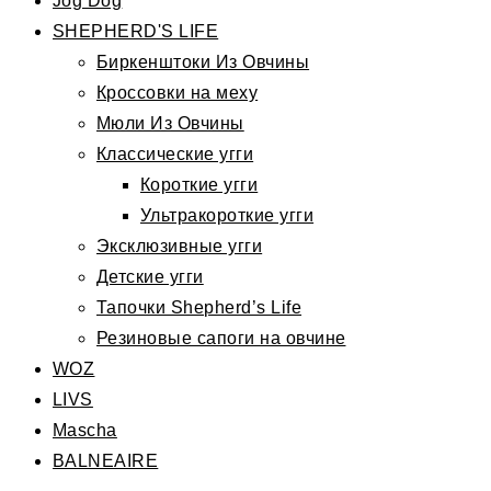
Jog Dog
SHEPHERD'S LIFE
Биркенштоки Из Овчины
Кроссовки на меху
Мюли Из Овчины
Классические угги
Короткие угги
Ультракороткие угги
Эксклюзивные угги
Детские угги
Тапочки Shepherd’s Life
Резиновые сапоги на овчине
WOZ
LIVS
Mascha
BALNEAIRE