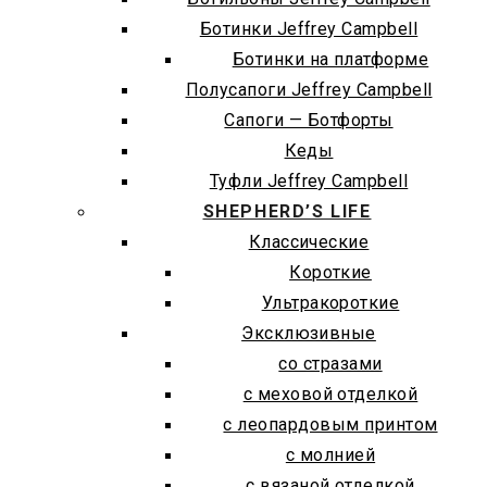
Ботинки Jeffrey Campbell
Ботинки на платформе
Полусапоги Jeffrey Campbell
Сапоги — Ботфорты
Кеды
Туфли Jeffrey Campbell
SHEPHERD’S LIFE
Классические
Короткие
Ультракороткие
Эксклюзивные
со стразами
с меховой отделкой
с леопардовым принтом
с молнией
с вязаной отделкой