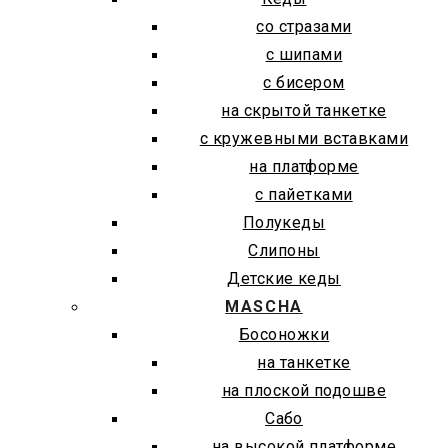
со стразами
с шипами
с бисером
на скрытой танкетке
с кружевными вставками
на платформе
с пайетками
Полукеды
Слипоны
Детские кеды
MASCHA
Босоножки
на танкетке
на плоской подошве
Сабо
на высокой платформе