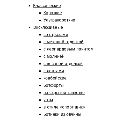
Классические
Короткие
Ультракороткие
Эксклюзивные
со стразами
с меховой отделкой
с леопардовым принтом
с молнией
с вязаной отделкой
с лентами
ковбойские
ботфорты
на скрытой танкетке
унты
в стиле «спорт шик»
ботинки из овчины