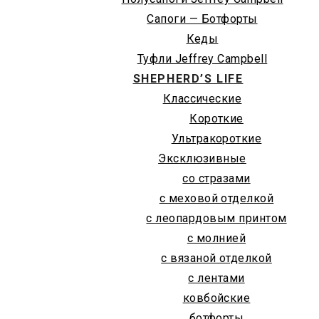
Сапоги — Ботфорты
Кеды
Туфли Jeffrey Campbell
SHEPHERD’S LIFE
Классические
Короткие
Ультракороткие
Эксклюзивные
со стразами
с меховой отделкой
с леопардовым принтом
с молнией
с вязаной отделкой
с лентами
ковбойские
ботфорты