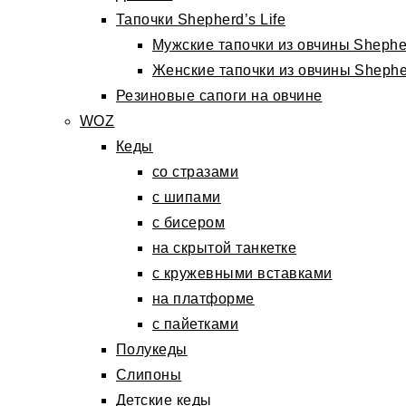
Тапочки Shepherd’s Life
Мужские тапочки из овчины Shepher
Женские тапочки из овчины Shepher
Резиновые сапоги на овчине
WOZ
Кеды
со стразами
с шипами
с бисером
на скрытой танкетке
с кружевными вставками
на платформе
с пайетками
Полукеды
Слипоны
Детские кеды