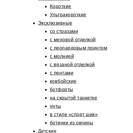
Короткие
Ультракороткие
Эксклюзивные
со стразами
с меховой отделкой
с леопардовым принтом
с молнией
с вязаной отделкой
с лентами
ковбойские
ботфорты
на скрытой танкетке
унты
в стиле «спорт шик»
ботинки из овчины
Детские