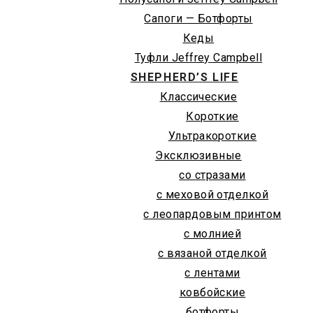
Сапоги — Ботфорты
Кеды
Туфли Jeffrey Campbell
SHEPHERD’S LIFE
Классические
Короткие
Ультракороткие
Эксклюзивные
со стразами
с меховой отделкой
с леопардовым принтом
с молнией
с вязаной отделкой
с лентами
ковбойские
ботфорты