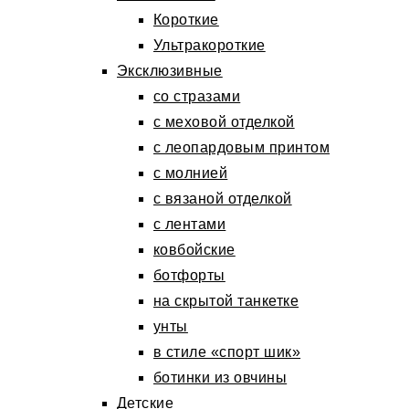
Короткие
Ультракороткие
Эксклюзивные
со стразами
с меховой отделкой
с леопардовым принтом
с молнией
с вязаной отделкой
с лентами
ковбойские
ботфорты
на скрытой танкетке
унты
в стиле «спорт шик»
ботинки из овчины
Детские