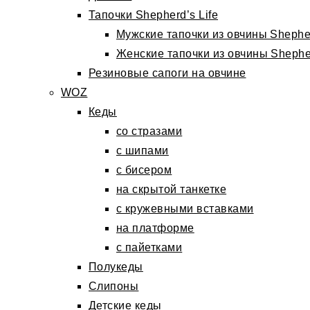
Тапочки Shepherd’s Life
Мужские тапочки из овчины Shepher
Женские тапочки из овчины Shepher
Резиновые сапоги на овчине
WOZ
Кеды
со стразами
с шипами
с бисером
на скрытой танкетке
с кружевными вставками
на платформе
с пайетками
Полукеды
Слипоны
Детские кеды