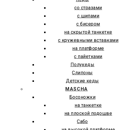
со стразами
с шипами
с бисером
на скрытой танкетке
с кружевными вставками
на платформе
с пайетками
Полукеды
Слипоны
Детские кеды
MASCHA
Босоножки
на танкетке
на плоской подошве
Сабо
на высокой платформе