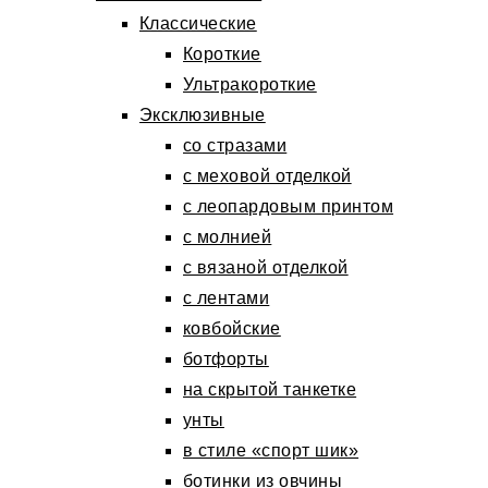
Классические
Короткие
Ультракороткие
Эксклюзивные
со стразами
с меховой отделкой
с леопардовым принтом
с молнией
с вязаной отделкой
с лентами
ковбойские
ботфорты
на скрытой танкетке
унты
в стиле «спорт шик»
ботинки из овчины