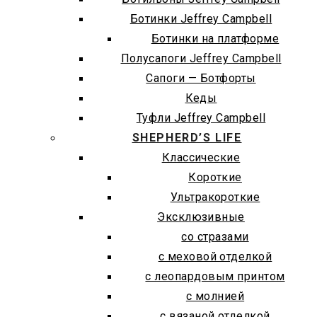
Ботинки Jeffrey Campbell
Ботинки на платформе
Полусапоги Jeffrey Campbell
Сапоги — Ботфорты
Кеды
Туфли Jeffrey Campbell
SHEPHERD’S LIFE
Классические
Короткие
Ультракороткие
Эксклюзивные
со стразами
с меховой отделкой
с леопардовым принтом
с молнией
с вязаной отделкой