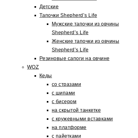
Детские
Тапочки Shepherd’s Life
Мужские тапочки из овчины
Shepherd’s Life
Женские тапочки из овчины
Shepherd’s Life
Резиновые сапоги на овчине
WOZ
Кеды
со стразами
с шипами
с бисером
на скрытой танкетке
с кружевными вставками
на платформе
с пайетками