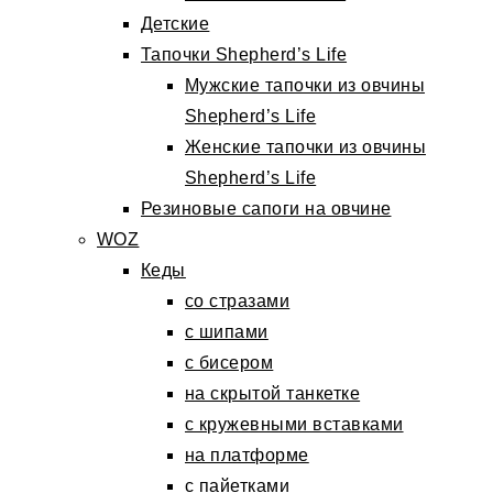
Детские
Тапочки Shepherd’s Life
Мужские тапочки из овчины
Shepherd’s Life
Женские тапочки из овчины
Shepherd’s Life
Резиновые сапоги на овчине
WOZ
Кеды
со стразами
с шипами
с бисером
на скрытой танкетке
с кружевными вставками
на платформе
с пайетками