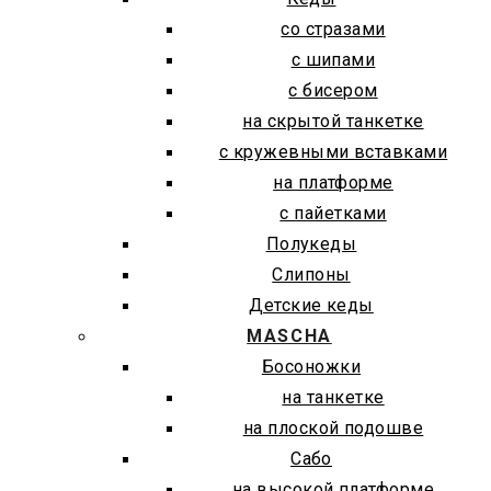
со стразами
с шипами
с бисером
на скрытой танкетке
с кружевными вставками
на платформе
с пайетками
Полукеды
Слипоны
Детские кеды
MASCHA
Босоножки
на танкетке
на плоской подошве
Сабо
на высокой платформе