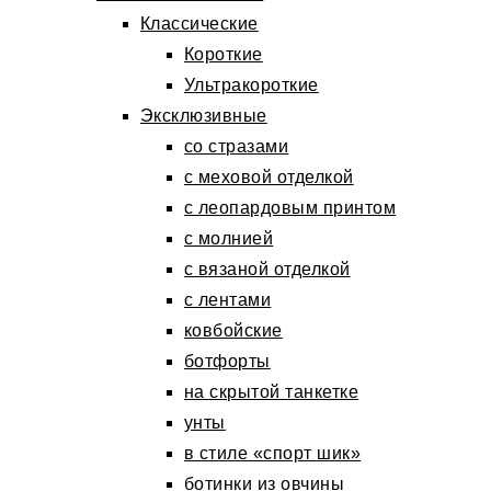
Классические
Короткие
Ультракороткие
Эксклюзивные
со стразами
с меховой отделкой
с леопардовым принтом
с молнией
с вязаной отделкой
с лентами
ковбойские
ботфорты
на скрытой танкетке
унты
в стиле «спорт шик»
ботинки из овчины