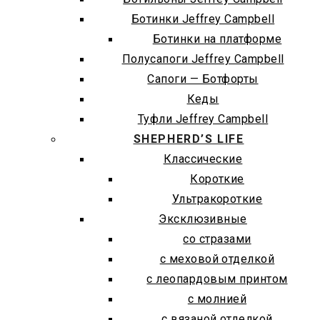
Ботинки Jeffrey Campbell
Ботинки на платформе
Полусапоги Jeffrey Campbell
Сапоги — Ботфорты
Кеды
Туфли Jeffrey Campbell
SHEPHERD’S LIFE
Классические
Короткие
Ультракороткие
Эксклюзивные
со стразами
с меховой отделкой
с леопардовым принтом
с молнией
с вязаной отделкой