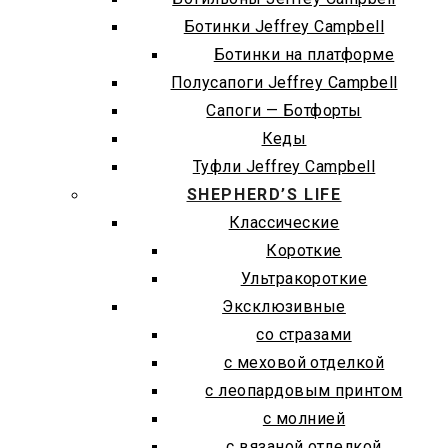
Ботинки Jeffrey Campbell
Ботинки на платформе
Полусапоги Jeffrey Campbell
Сапоги — Ботфорты
Кеды
Туфли Jeffrey Campbell
SHEPHERD’S LIFE
Классические
Короткие
Ультракороткие
Эксклюзивные
со стразами
с меховой отделкой
с леопардовым принтом
с молнией
с вязаной отделкой