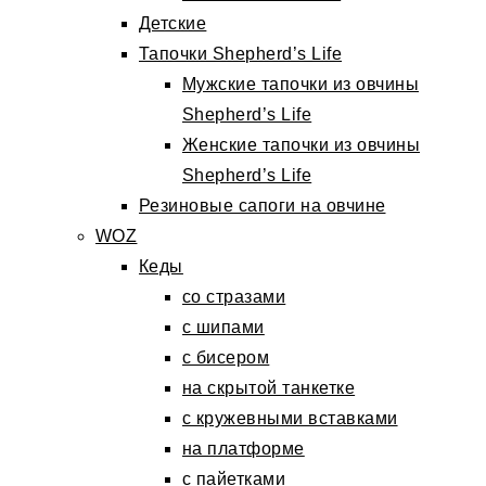
Детские
Тапочки Shepherd’s Life
Мужские тапочки из овчины
Shepherd’s Life
Женские тапочки из овчины
Shepherd’s Life
Резиновые сапоги на овчине
WOZ
Кеды
со стразами
с шипами
с бисером
на скрытой танкетке
с кружевными вставками
на платформе
с пайетками