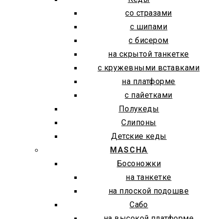
со стразами
с шипами
с бисером
на скрытой танкетке
с кружевными вставками
на платформе
с пайетками
Полукеды
Слипоны
Детские кеды
MASCHA
Босоножки
на танкетке
на плоской подошве
Сабо
на высокой платформе