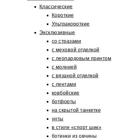
Классические
Короткие
Ультракороткие
Эксклюзивные
со стразами
с меховой отделкой
с леопардовым принтом
с молнией
с вязаной отделкой
с лентами
ковбойские
ботфорты
на скрытой танкетке
унты
в стиле «спорт шик»
ботинки из овчины