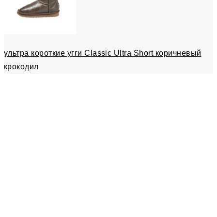
ультра короткие угги Classic Ultra Short коричневый
крокодил