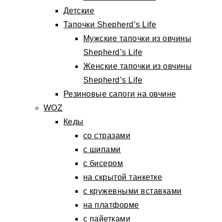
Детские
Тапочки Shepherd’s Life
Мужские тапочки из овчины
Shepherd’s Life
Женские тапочки из овчины
Shepherd’s Life
Резиновые сапоги на овчине
WOZ
Кеды
со стразами
с шипами
с бисером
на скрытой танкетке
с кружевными вставками
на платформе
с пайетками