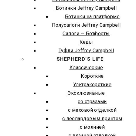
Ботинки Jeffrey Campbell
Ботинки на платформе
Полусапоги Jeffrey Campbell
Сапоги — Ботфорты
Кеды
Туфли Jeffrey Campbell
SHEPHERD’S LIFE
Классические
Короткие
Ультракороткие
Эксклюзивные
со стразами
с меховой отделкой
с леопардовым принтом
с молнией
с вязаной отделкой