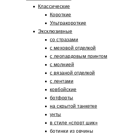
Классические
Короткие
Ультракороткие
Эксклюзивные
со стразами
с меховой отделкой
с леопардовым принтом
с молнией
с вязаной отделкой
с лентами
ковбойские
ботфорты
на скрытой танкетке
унты
в стиле «спорт шик»
ботинки из овчины