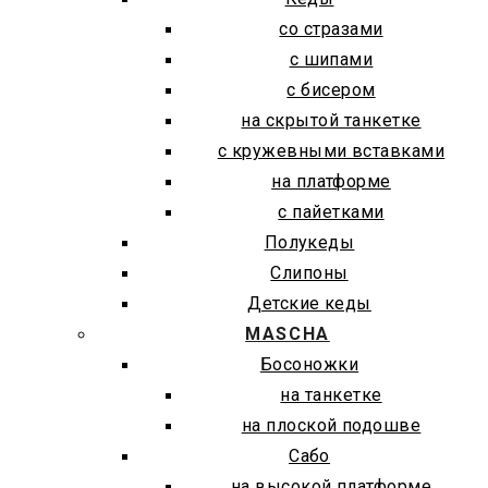
со стразами
с шипами
с бисером
на скрытой танкетке
с кружевными вставками
на платформе
с пайетками
Полукеды
Слипоны
Детские кеды
MASCHA
Босоножки
на танкетке
на плоской подошве
Сабо
на высокой платформе