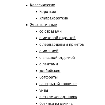
Классические
Короткие
Ультракороткие
Эксклюзивные
со стразами
с меховой отделкой
с леопардовым принтом
с молнией
с вязаной отделкой
с лентами
ковбойские
ботфорты
на скрытой танкетке
унты
в стиле «спорт шик»
ботинки из овчины