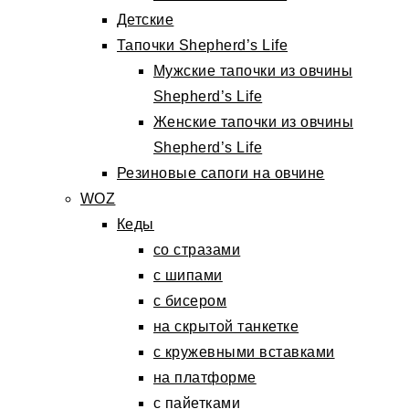
Детские
Тапочки Shepherd’s Life
Мужские тапочки из овчины
Shepherd’s Life
Женские тапочки из овчины
Shepherd’s Life
Резиновые сапоги на овчине
WOZ
Кеды
со стразами
с шипами
с бисером
на скрытой танкетке
с кружевными вставками
на платформе
с пайетками