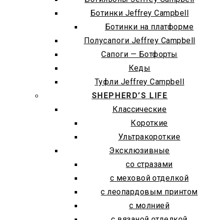
Ботинки Jeffrey Campbell
Ботинки на платформе
Полусапоги Jeffrey Campbell
Сапоги — Ботфорты
Кеды
Туфли Jeffrey Campbell
SHEPHERD’S LIFE
Классические
Короткие
Ультракороткие
Эксклюзивные
со стразами
с меховой отделкой
с леопардовым принтом
с молнией
с вязаной отделкой