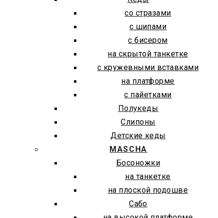
со стразами
с шипами
с бисером
на скрытой танкетке
с кружевными вставками
на платформе
с пайетками
Полукеды
Слипоны
Детские кеды
MASCHA
Босоножки
на танкетке
на плоской подошве
Сабо
на высокой платформе