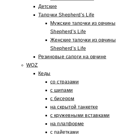
Детские
Тапочки Shepherd’s Life
Мужские тапочки из овчины
Shepherd’s Life
Женские тапочки из овчины
Shepherd’s Life
Резиновые сапоги на овчине
WOZ
Кеды
со стразами
с шипами
с бисером
на скрытой танкетке
с кружевными вставками
на платформе
с пайетками