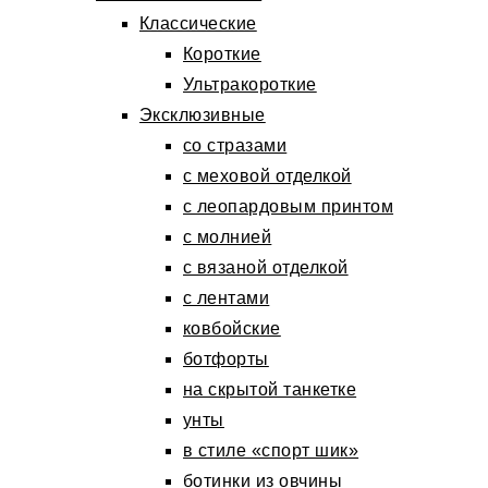
Классические
Короткие
Ультракороткие
Эксклюзивные
со стразами
с меховой отделкой
с леопардовым принтом
с молнией
с вязаной отделкой
с лентами
ковбойские
ботфорты
на скрытой танкетке
унты
в стиле «спорт шик»
ботинки из овчины