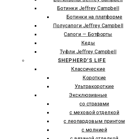
Ботинки Jeffrey Campbell
Ботинки на платформе
Полусапоги Jeffrey Campbell
Сапоги — Ботфорты
Кеды
Туфли Jeffrey Campbell
SHEPHERD’S LIFE
Классические
Короткие
Ультракороткие
Эксклюзивные
со стразами
с меховой отделкой
с леопардовым принтом
с молнией
с вязаной отделкой