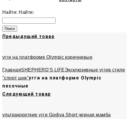
КОНТАКТЫ
Найти:
Найти:
Предыдущий товар
угги на платформе Olympic коричневые
Главная
SHEPHERD'S LIFE
Эксклюзивные угги
в стиле
угги на платформе Olympic
"спорт шик"
песочные
Следующий товар
ультракороткие угги Godiva Short черная мамба