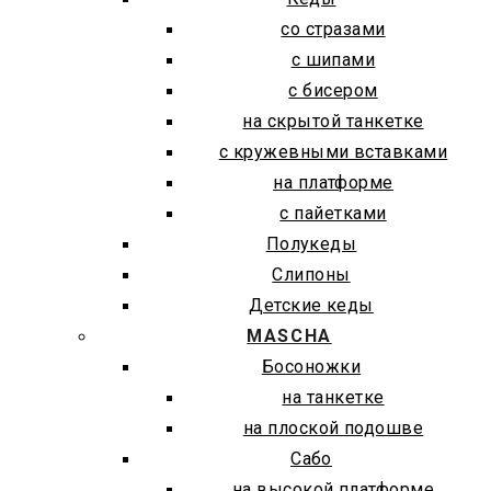
со стразами
с шипами
с бисером
на скрытой танкетке
с кружевными вставками
на платформе
с пайетками
Полукеды
Слипоны
Детские кеды
MASCHA
Босоножки
на танкетке
на плоской подошве
Сабо
на высокой платформе