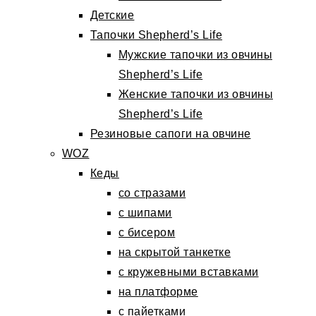
Детские
Тапочки Shepherd’s Life
Мужские тапочки из овчины
Shepherd’s Life
Женские тапочки из овчины
Shepherd’s Life
Резиновые сапоги на овчине
WOZ
Кеды
со стразами
с шипами
с бисером
на скрытой танкетке
с кружевными вставками
на платформе
с пайетками