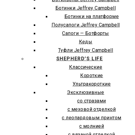
Ботинки Jeffrey Campbell
Ботинки на платформе
Полусапоги Jeffrey Campbell
Сапоги — Ботфорты
Кеды
Туфли Jeffrey Campbell
SHEPHERD’S LIFE
Классические
Короткие
Ультракороткие
Эксклюзивные
со стразами
с меховой отделкой
с леопардовым принтом
с молнией
с вязаной отделкой