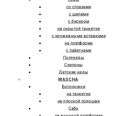
со стразами
с шипами
с бисером
на скрытой танкетке
с кружевными вставками
на платформе
с пайетками
Полукеды
Слипоны
Детские кеды
MASCHA
Босоножки
на танкетке
на плоской подошве
Сабо
на высокой платформе