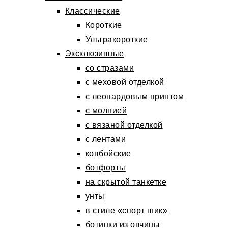
Классические
Короткие
Ультракороткие
Эксклюзивные
со стразами
с меховой отделкой
с леопардовым принтом
с молнией
с вязаной отделкой
с лентами
ковбойские
ботфорты
на скрытой танкетке
унты
в стиле «спорт шик»
ботинки из овчины