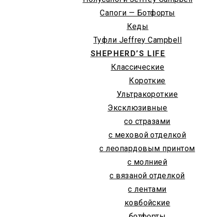
Сапоги — Ботфорты
Кеды
Туфли Jeffrey Campbell
SHEPHERD’S LIFE
Классические
Короткие
Ультракороткие
Эксклюзивные
со стразами
с меховой отделкой
с леопардовым принтом
с молнией
с вязаной отделкой
с лентами
ковбойские
ботфорты