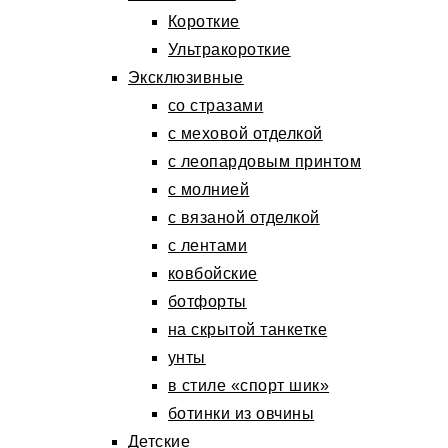
Короткие
Ультракороткие
Эксклюзивные
со стразами
с меховой отделкой
с леопардовым принтом
с молнией
с вязаной отделкой
с лентами
ковбойские
ботфорты
на скрытой танкетке
унты
в стиле «спорт шик»
ботинки из овчины
Детские