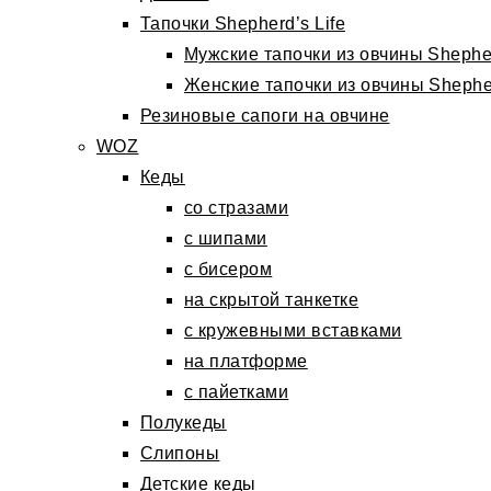
Тапочки Shepherd’s Life
Мужские тапочки из овчины Shepher
Женские тапочки из овчины Shepher
Резиновые сапоги на овчине
WOZ
Кеды
со стразами
с шипами
с бисером
на скрытой танкетке
с кружевными вставками
на платформе
с пайетками
Полукеды
Слипоны
Детские кеды