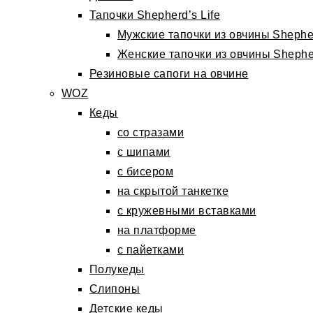
Тапочки Shepherd’s Life
Мужские тапочки из овчины Shepher
Женские тапочки из овчины Shepher
Резиновые сапоги на овчине
WOZ
Кеды
со стразами
с шипами
с бисером
на скрытой танкетке
с кружевными вставками
на платформе
с пайетками
Полукеды
Слипоны
Детские кеды