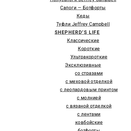
Сапоги — Ботфорты
Кеды
Туфли Jeffrey Campbell
SHEPHERD’S LIFE
Классические
Короткие
Ультракороткие
Эксклюзивные
со стразами
с меховой отделкой
с леопардовым принтом
с молнией
с вязаной отделкой
с лентами
ковбойские
ботфорты