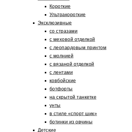
Короткие
Ультракороткие
Эксклюзивные
со стразами
с меховой отделкой
с леопардовым принтом
с молнией
с вязаной отделкой
с лентами
ковбойские
ботфорты
на скрытой танкетке
унты
в стиле «спорт шик»
ботинки из овчины
Детские