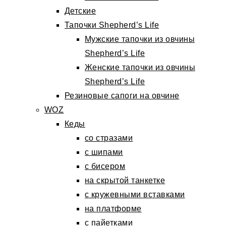
Детские
Тапочки Shepherd’s Life
Мужские тапочки из овчины
Shepherd’s Life
Женские тапочки из овчины
Shepherd’s Life
Резиновые сапоги на овчине
WOZ
Кеды
со стразами
с шипами
с бисером
на скрытой танкетке
с кружевными вставками
на платформе
с пайетками