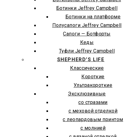
Ботинки Jeffrey Campbell
Ботинки на платформе
Полусапоги Jeffrey Campbell
Сапоги — Ботфорты
Кеды
Туфли Jeffrey Campbell
SHEPHERD’S LIFE
Классические
Короткие
Ультракороткие
Эксклюзивные
со стразами
с меховой отделкой
с леопардовым принтом
с молнией
с вязаной отделкой