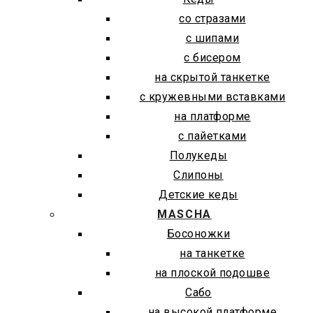
со стразами
с шипами
с бисером
на скрытой танкетке
с кружевными вставками
на платформе
с пайетками
Полукеды
Слипоны
Детские кеды
MASCHA
Босоножки
на танкетке
на плоской подошве
Сабо
на высокой платформе