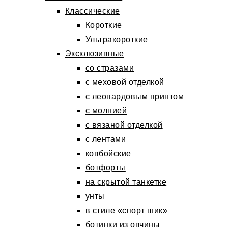
Классические
Короткие
Ультракороткие
Эксклюзивные
со стразами
с меховой отделкой
с леопардовым принтом
с молнией
с вязаной отделкой
с лентами
ковбойские
ботфорты
на скрытой танкетке
унты
в стиле «спорт шик»
ботинки из овчины