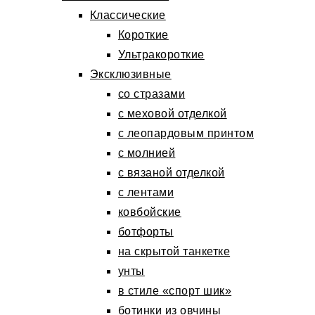
Классические
Короткие
Ультракороткие
Эксклюзивные
со стразами
с меховой отделкой
с леопардовым принтом
с молнией
с вязаной отделкой
с лентами
ковбойские
ботфорты
на скрытой танкетке
унты
в стиле «спорт шик»
ботинки из овчины