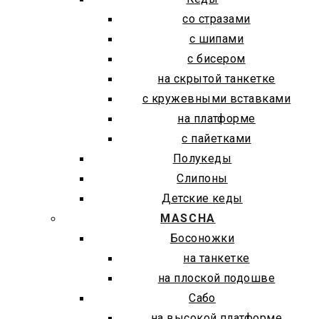
со стразами
с шипами
с бисером
на скрытой танкетке
с кружевными вставками
на платформе
с пайетками
Полукеды
Слипоны
Детские кеды
MASCHA
Босоножки
на танкетке
на плоской подошве
Сабо
на высокой платформе