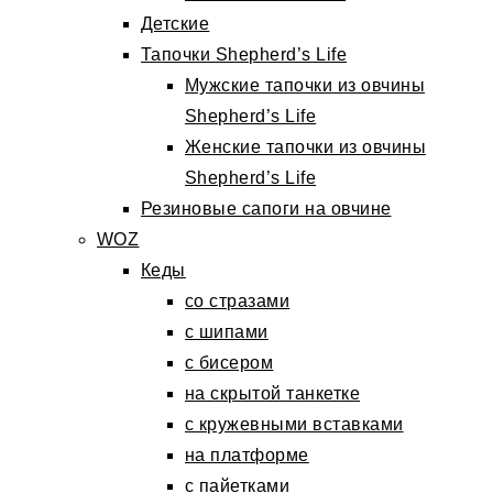
Детские
Тапочки Shepherd’s Life
Мужские тапочки из овчины
Shepherd’s Life
Женские тапочки из овчины
Shepherd’s Life
Резиновые сапоги на овчине
WOZ
Кеды
со стразами
с шипами
с бисером
на скрытой танкетке
с кружевными вставками
на платформе
с пайетками