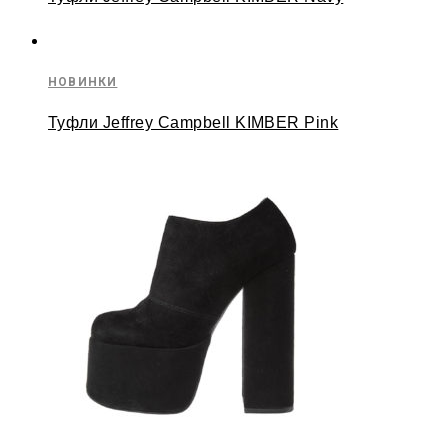
НОВИНКИ
Туфли Jeffrey Campbell KIMBER Pink