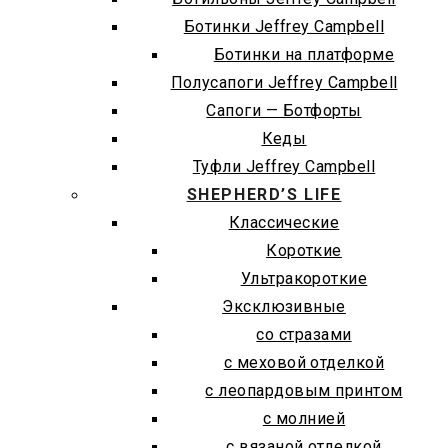
Ботинки Jeffrey Campbell
Ботинки на платформе
Полусапоги Jeffrey Campbell
Сапоги — Ботфорты
Кеды
Туфли Jeffrey Campbell
SHEPHERD’S LIFE
Классические
Короткие
Ультракороткие
Эксклюзивные
со стразами
с меховой отделкой
с леопардовым принтом
с молнией
с вязаной отделкой