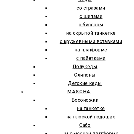
со стразами
с шипами
с бисером
на скрытой танкетке
с кружевными вставками
на платформе
с пайетками
Полукеды
Слипоны
Детские кеды
MASCHA
Босоножки
на танкетке
на плоской подошве
Сабо
на высокой платформе