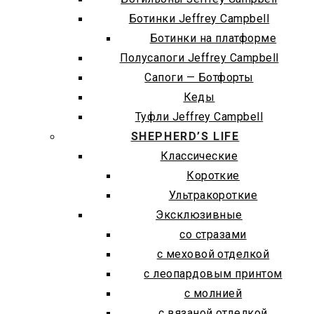
Ботинки Jeffrey Campbell
Ботинки на платформе
Полусапоги Jeffrey Campbell
Сапоги — Ботфорты
Кеды
Туфли Jeffrey Campbell
SHEPHERD’S LIFE
Классические
Короткие
Ультракороткие
Эксклюзивные
со стразами
с меховой отделкой
с леопардовым принтом
с молнией
с вязаной отделкой