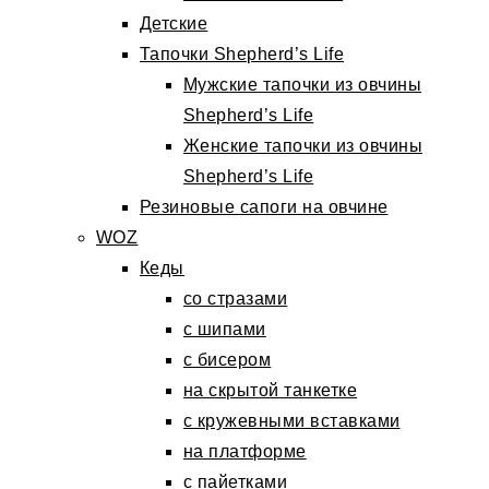
Детские
Тапочки Shepherd’s Life
Мужские тапочки из овчины
Shepherd’s Life
Женские тапочки из овчины
Shepherd’s Life
Резиновые сапоги на овчине
WOZ
Кеды
со стразами
с шипами
с бисером
на скрытой танкетке
с кружевными вставками
на платформе
с пайетками