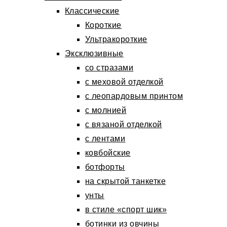
Классические
Короткие
Ультракороткие
Эксклюзивные
со стразами
с меховой отделкой
с леопардовым принтом
с молнией
с вязаной отделкой
с лентами
ковбойские
ботфорты
на скрытой танкетке
унты
в стиле «спорт шик»
ботинки из овчины