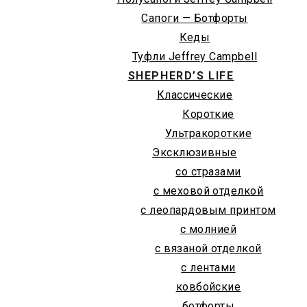
Сапоги — Ботфорты
Кеды
Туфли Jeffrey Campbell
SHEPHERD’S LIFE
Классические
Короткие
Ультракороткие
Эксклюзивные
со стразами
с меховой отделкой
с леопардовым принтом
с молнией
с вязаной отделкой
с лентами
ковбойские
ботфорты