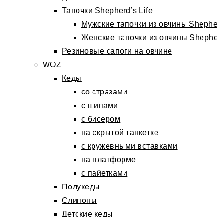
Тапочки Shepherd’s Life
Мужские тапочки из овчины Shepher
Женские тапочки из овчины Shepher
Резиновые сапоги на овчине
WOZ
Кеды
со стразами
с шипами
с бисером
на скрытой танкетке
с кружевными вставками
на платформе
с пайетками
Полукеды
Слипоны
Детские кеды