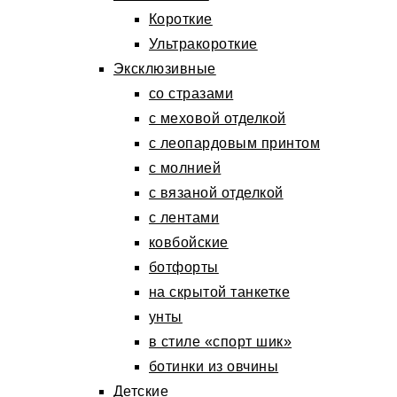
Короткие
Ультракороткие
Эксклюзивные
со стразами
с меховой отделкой
с леопардовым принтом
с молнией
с вязаной отделкой
с лентами
ковбойские
ботфорты
на скрытой танкетке
унты
в стиле «спорт шик»
ботинки из овчины
Детские