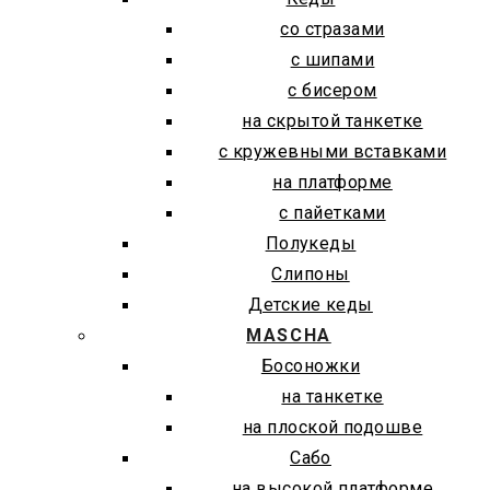
со стразами
с шипами
с бисером
на скрытой танкетке
с кружевными вставками
на платформе
с пайетками
Полукеды
Слипоны
Детские кеды
MASCHA
Босоножки
на танкетке
на плоской подошве
Сабо
на высокой платформе