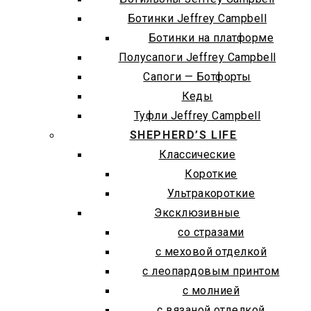
Ботинки Jeffrey Campbell
Ботинки на платформе
Полусапоги Jeffrey Campbell
Сапоги — Ботфорты
Кеды
Туфли Jeffrey Campbell
SHEPHERD’S LIFE
Классические
Короткие
Ультракороткие
Эксклюзивные
со стразами
с меховой отделкой
с леопардовым принтом
с молнией
с вязаной отделкой