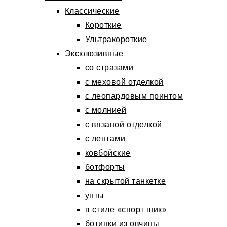
Классические
Короткие
Ультракороткие
Эксклюзивные
со стразами
с меховой отделкой
с леопардовым принтом
с молнией
с вязаной отделкой
с лентами
ковбойские
ботфорты
на скрытой танкетке
унты
в стиле «спорт шик»
ботинки из овчины