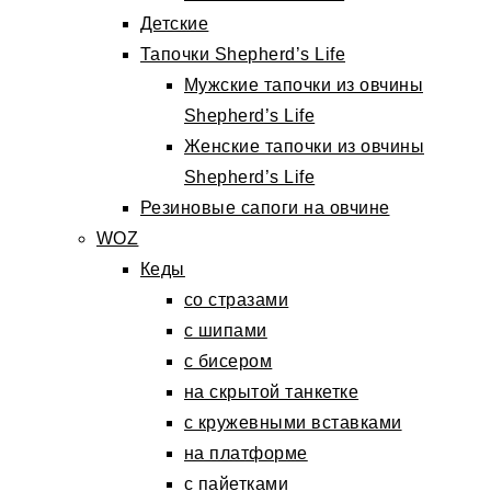
Детские
Тапочки Shepherd’s Life
Мужские тапочки из овчины
Shepherd’s Life
Женские тапочки из овчины
Shepherd’s Life
Резиновые сапоги на овчине
WOZ
Кеды
со стразами
с шипами
с бисером
на скрытой танкетке
с кружевными вставками
на платформе
с пайетками