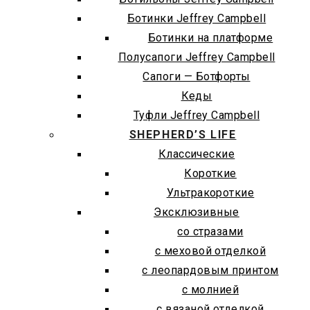
Ботинки Jeffrey Campbell
Ботинки на платформе
Полусапоги Jeffrey Campbell
Сапоги — Ботфорты
Кеды
Туфли Jeffrey Campbell
SHEPHERD’S LIFE
Классические
Короткие
Ультракороткие
Эксклюзивные
со стразами
с меховой отделкой
с леопардовым принтом
с молнией
с вязаной отделкой