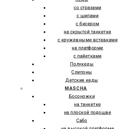
со стразами
с шипами
с бисером
на скрытой танкетке
с кружевными вставками
на платформе
с пайетками
Полукеды
Слипоны
Детские кеды
MASCHA
Босоножки
на танкетке
на плоской подошве
Сабо
на высокой платформе