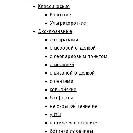
Классические
Короткие
Ультракороткие
Эксклюзивные
со стразами
с меховой отделкой
с леопардовым принтом
с молнией
с вязаной отделкой
с лентами
ковбойские
ботфорты
на скрытой танкетке
унты
в стиле «спорт шик»
ботинки из овчины