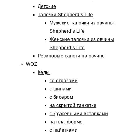
Детские
Тапочки Shepherd’s Life
Мужские тапочки из овчины
Shepherd’s Life
Женские тапочки из овчины
Shepherd’s Life
Резиновые сапоги на овчине
WOZ
Кеды
со стразами
с шипами
с бисером
на скрытой танкетке
с кружевными вставками
на платформе
с пайетками