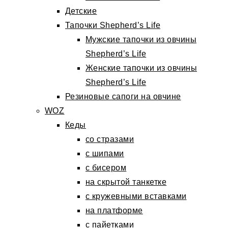
Детские
Тапочки Shepherd’s Life
Мужские тапочки из овчины
Shepherd’s Life
Женские тапочки из овчины
Shepherd’s Life
Резиновые сапоги на овчине
WOZ
Кеды
со стразами
с шипами
с бисером
на скрытой танкетке
с кружевными вставками
на платформе
с пайетками