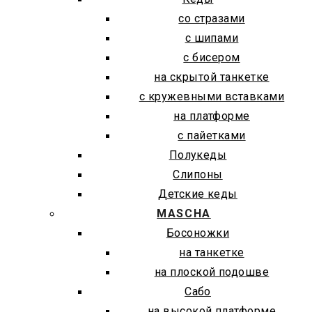
со стразами
с шипами
с бисером
на скрытой танкетке
с кружевными вставками
на платформе
с пайетками
Полукеды
Слипоны
Детские кеды
MASCHA
Босоножки
на танкетке
на плоской подошве
Сабо
на высокой платформе