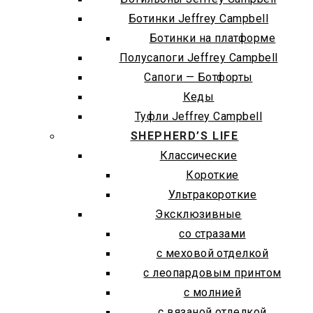
Ботинки Jeffrey Campbell
Ботинки на платформе
Полусапоги Jeffrey Campbell
Сапоги — Ботфорты
Кеды
Туфли Jeffrey Campbell
SHEPHERD’S LIFE
Классические
Короткие
Ультракороткие
Эксклюзивные
со стразами
с меховой отделкой
с леопардовым принтом
с молнией
с вязаной отделкой