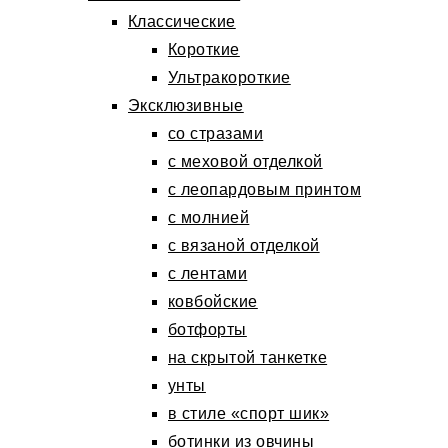
Классические
Короткие
Ультракороткие
Эксклюзивные
со стразами
с меховой отделкой
с леопардовым принтом
с молнией
с вязаной отделкой
с лентами
ковбойские
ботфорты
на скрытой танкетке
унты
в стиле «спорт шик»
ботинки из овчины