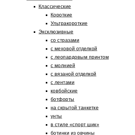
Классические
Короткие
Ультракороткие
Эксклюзивные
со стразами
с меховой отделкой
с леопардовым принтом
с молнией
с вязаной отделкой
с лентами
ковбойские
ботфорты
на скрытой танкетке
унты
в стиле «спорт шик»
ботинки из овчины