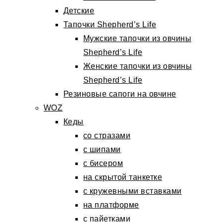
Детские
Тапочки Shepherd’s Life
Мужские тапочки из овчины
Shepherd’s Life
Женские тапочки из овчины
Shepherd’s Life
Резиновые сапоги на овчине
WOZ
Кеды
со стразами
с шипами
с бисером
на скрытой танкетке
с кружевными вставками
на платформе
с пайетками