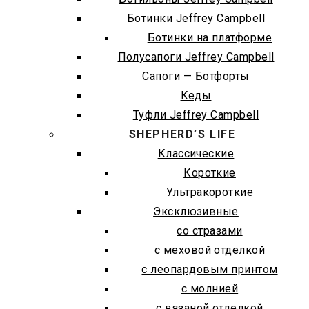
Ботинки Jeffrey Campbell
Ботинки на платформе
Полусапоги Jeffrey Campbell
Сапоги — Ботфорты
Кеды
Туфли Jeffrey Campbell
SHEPHERD’S LIFE
Классические
Короткие
Ультракороткие
Эксклюзивные
со стразами
с меховой отделкой
с леопардовым принтом
с молнией
с вязаной отделкой