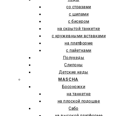
со стразами
с шипами
с бисером
на скрытой танкетке
с кружевными вставками
на платформе
с пайетками
Полукеды
Слипоны
Детские кеды
MASCHA
Босоножки
на танкетке
на плоской подошве
Сабо
на высокой платформе