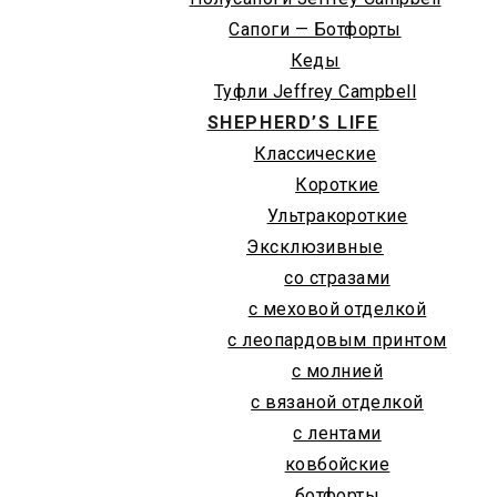
Сапоги — Ботфорты
Кеды
Туфли Jeffrey Campbell
SHEPHERD’S LIFE
Классические
Короткие
Ультракороткие
Эксклюзивные
со стразами
с меховой отделкой
с леопардовым принтом
с молнией
с вязаной отделкой
с лентами
ковбойские
ботфорты