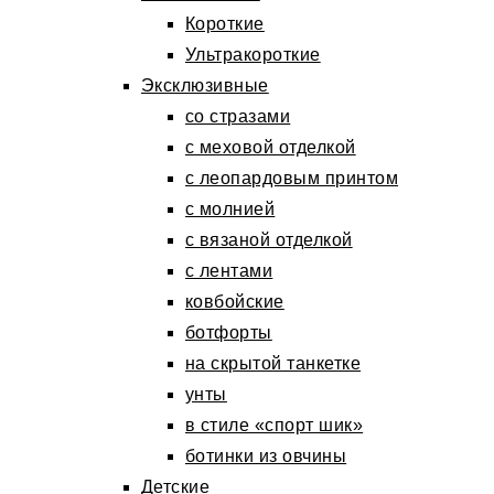
Короткие
Ультракороткие
Эксклюзивные
со стразами
с меховой отделкой
с леопардовым принтом
с молнией
с вязаной отделкой
с лентами
ковбойские
ботфорты
на скрытой танкетке
унты
в стиле «спорт шик»
ботинки из овчины
Детские