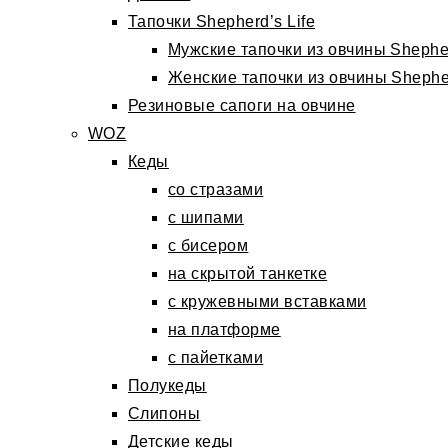
Тапочки Shepherd’s Life
Мужские тапочки из овчины Shepher
Женские тапочки из овчины Shepher
Резиновые сапоги на овчине
WOZ
Кеды
со стразами
с шипами
с бисером
на скрытой танкетке
с кружевными вставками
на платформе
с пайетками
Полукеды
Слипоны
Детские кеды