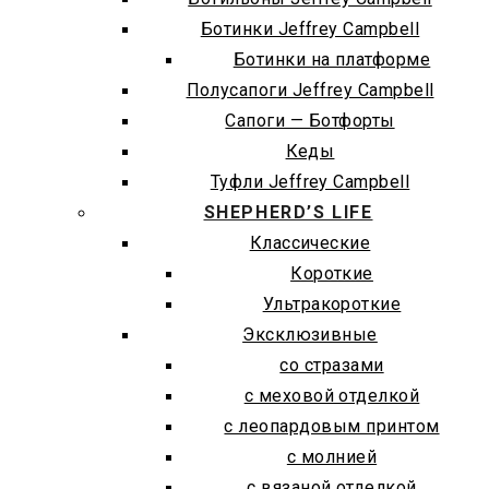
Ботинки Jeffrey Campbell
Ботинки на платформе
Полусапоги Jeffrey Campbell
Сапоги — Ботфорты
Кеды
Туфли Jeffrey Campbell
SHEPHERD’S LIFE
Классические
Короткие
Ультракороткие
Эксклюзивные
со стразами
с меховой отделкой
с леопардовым принтом
с молнией
с вязаной отделкой