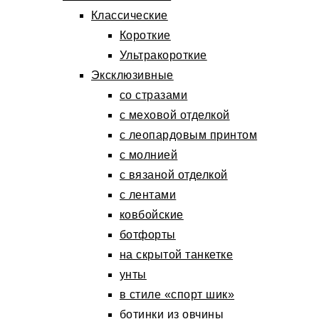
Классические
Короткие
Ультракороткие
Эксклюзивные
со стразами
с меховой отделкой
с леопардовым принтом
с молнией
с вязаной отделкой
с лентами
ковбойские
ботфорты
на скрытой танкетке
унты
в стиле «спорт шик»
ботинки из овчины