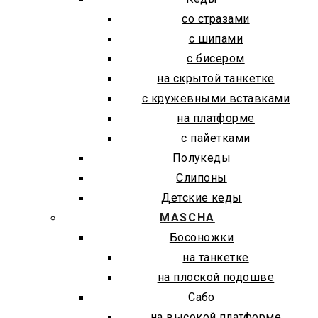
со стразами
с шипами
с бисером
на скрытой танкетке
с кружевными вставками
на платформе
с пайетками
Полукеды
Слипоны
Детские кеды
MASCHA
Босоножки
на танкетке
на плоской подошве
Сабо
на высокой платформе