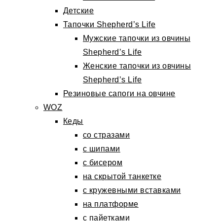
Детские
Тапочки Shepherd’s Life
Мужские тапочки из овчины
Shepherd’s Life
Женские тапочки из овчины
Shepherd’s Life
Резиновые сапоги на овчине
WOZ
Кеды
со стразами
с шипами
с бисером
на скрытой танкетке
с кружевными вставками
на платформе
с пайетками