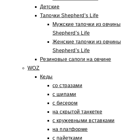
Детские
Тапочки Shepherd’s Life
Мужские тапочки из овчины
Shepherd’s Life
Женские тапочки из овчины
Shepherd’s Life
Резиновые сапоги на овчине
WOZ
Кеды
со стразами
с шипами
с бисером
на скрытой танкетке
с кружевными вставками
на платформе
с пайетками