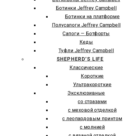
Ботинки Jeffrey Campbell
Ботинки на платформе
Полусапоги Jeffrey Campbell
Сапоги — Ботфорты
Кеды
Туфли Jeffrey Campbell
SHEPHERD’S LIFE
Классические
Короткие
Ультракороткие
Эксклюзивные
со стразами
с меховой отделкой
с леопардовым принтом
с молнией
с вязаной отделкой