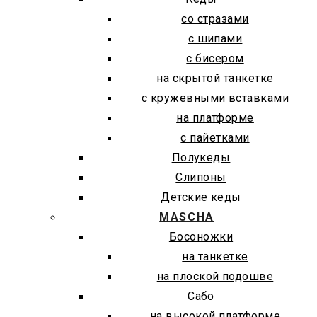
со стразами
с шипами
с бисером
на скрытой танкетке
с кружевными вставками
на платформе
с пайетками
Полукеды
Слипоны
Детские кеды
MASCHA
Босоножки
на танкетке
на плоской подошве
Сабо
на высокой платформе