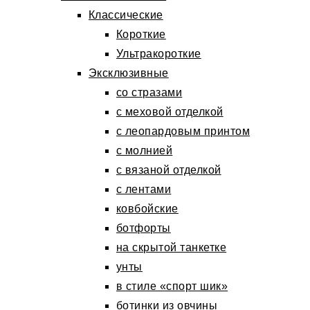
Классические
Короткие
Ультракороткие
Эксклюзивные
со стразами
с меховой отделкой
с леопардовым принтом
с молнией
с вязаной отделкой
с лентами
ковбойские
ботфорты
на скрытой танкетке
унты
в стиле «спорт шик»
ботинки из овчины