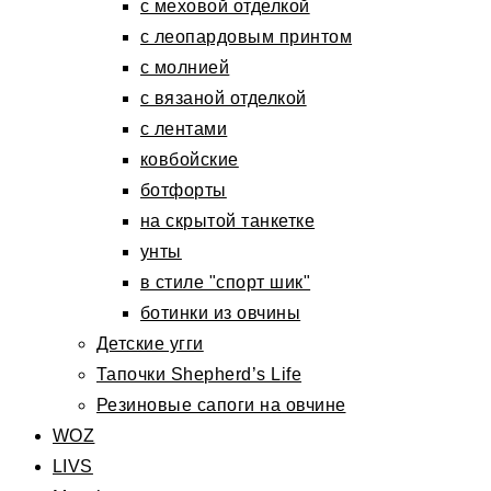
с меховой отделкой
с леопардовым принтом
с молнией
с вязаной отделкой
с лентами
ковбойские
ботфорты
на скрытой танкетке
унты
в стиле "спорт шик"
ботинки из овчины
Детские угги
Тапочки Shepherd’s Life
Резиновые сапоги на овчине
WOZ
LIVS