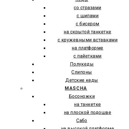
со стразами
с шипами
с бисером
на скрытой танкетке
с кружевными вставками
на платформе
с пайетками
Полукеды
Слипоны
Детские кеды
MASCHA
Босоножки
на танкетке
на плоской подошве
Сабо
на высокой платформе