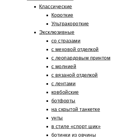
Классические
Короткие
Ультракороткие
Эксклюзивные
со стразами
с меховой отделкой
с леопардовым принтом
с молнией
с вязаной отделкой
с лентами
ковбойские
ботфорты
на скрытой танкетке
унты
в стиле «спорт шик»
ботинки из овчины