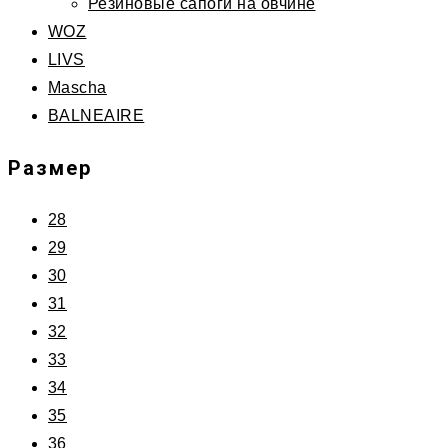
Резиновые сапоги на овчине
WOZ
LIVS
Mascha
BALNEAIRE
Размер
28
29
30
31
32
33
34
35
36