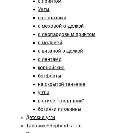
с принтом
Унты
со стразами
с меховой отделкой
с леопардовым принтом
с молнией
с вязаной отделкой
с лентами
ковбойские
ботфорты
на скрытой танкетке
унты
в стиле "спорт шик"
ботинки из овчины
Детские угги
Тапочки Shepherd’s Life