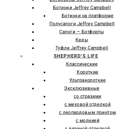
Ботинки Jeffrey Campbell
Ботинки на платформе
Полусапоги Jeffrey Campbell
Сапоги — Ботфорты
Кеды
Туфли Jeffrey Campbell
SHEPHERD’S LIFE
Классические
Короткие
Ультракороткие
Эксклюзивные
со стразами
с меховой отделкой
с леопардовым принтом
с молнией
с вязаной отделкой