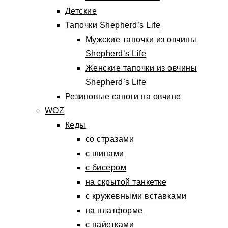
Детские
Тапочки Shepherd’s Life
Мужские тапочки из овчины
Shepherd’s Life
Женские тапочки из овчины
Shepherd’s Life
Резиновые сапоги на овчине
WOZ
Кеды
со стразами
с шипами
с бисером
на скрытой танкетке
с кружевными вставками
на платформе
с пайетками