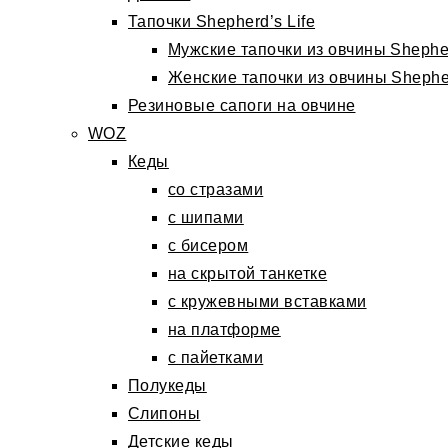
Тапочки Shepherd’s Life
Мужские тапочки из овчины Shepher
Женские тапочки из овчины Shepher
Резиновые сапоги на овчине
WOZ
Кеды
со стразами
с шипами
с бисером
на скрытой танкетке
с кружевными вставками
на платформе
с пайетками
Полукеды
Слипоны
Детские кеды