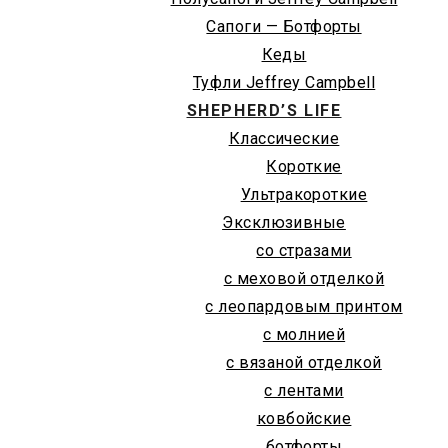
Сапоги — Ботфорты
Кеды
Туфли Jeffrey Campbell
SHEPHERD’S LIFE
Классические
Короткие
Ультракороткие
Эксклюзивные
со стразами
с меховой отделкой
с леопардовым принтом
с молнией
с вязаной отделкой
с лентами
ковбойские
ботфорты