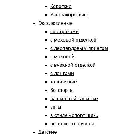
Короткие
Ультракороткие
Эксклюзивные
со стразами
с меховой отделкой
с леопардовым принтом
с молнией
с вязаной отделкой
с лентами
ковбойские
ботфорты
на скрытой танкетке
унты
в стиле «спорт шик»
ботинки из овчины
Детские