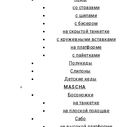
со стразами
с шипами
с бисером
на скрытой танкетке
с кружевными вставками
на платформе
с пайетками
Полукеды
Слипоны
Детские кеды
MASCHA
Босоножки
на танкетке
на плоской подошве
Сабо
на высокой платформе