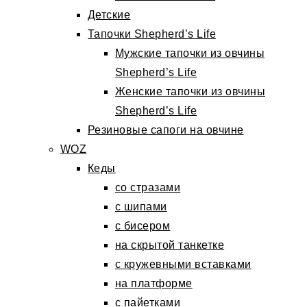
Детские
Тапочки Shepherd’s Life
Мужские тапочки из овчины
Shepherd’s Life
Женские тапочки из овчины
Shepherd’s Life
Резиновые сапоги на овчине
WOZ
Кеды
со стразами
с шипами
с бисером
на скрытой танкетке
с кружевными вставками
на платформе
с пайетками