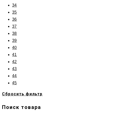
34
35
36
37
38
39
40
41
42
43
44
45
Сбросить фильтр
Поиск товара