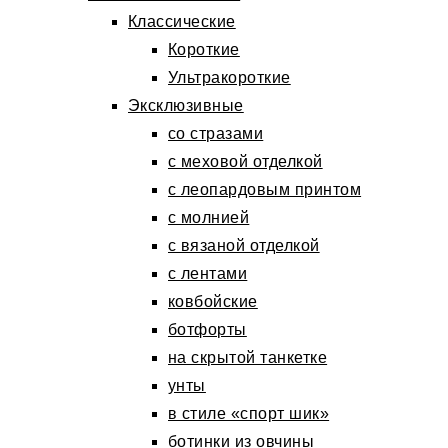
Классические
Короткие
Ультракороткие
Эксклюзивные
со стразами
с меховой отделкой
с леопардовым принтом
с молнией
с вязаной отделкой
с лентами
ковбойские
ботфорты
на скрытой танкетке
унты
в стиле «спорт шик»
ботинки из овчины