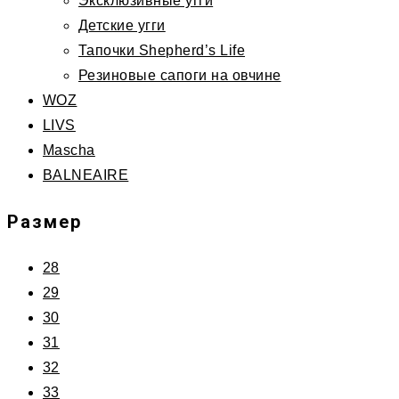
Эксклюзивные угги
Детские угги
Тапочки Shepherd’s Life
Резиновые сапоги на овчине
WOZ
LIVS
Mascha
BALNEAIRE
Размер
28
29
30
31
32
33