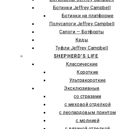
Ботинки Jeffrey Campbell
Ботинки на платформе
Полусапоги Jeffrey Campbell
Сапоги — Ботфорты
Кеды
Туфли Jeffrey Campbell
SHEPHERD’S LIFE
Классические
Короткие
Ультракороткие
Эксклюзивные
со стразами
с меховой отделкой
с леопардовым принтом
с молнией
с вязаной отделкой