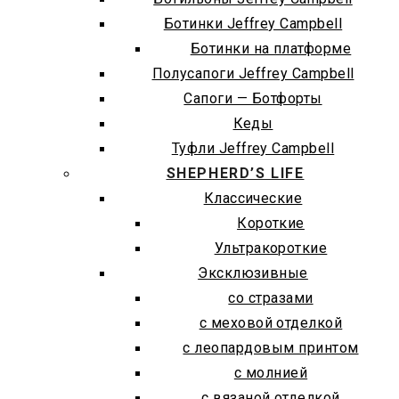
Ботинки Jeffrey Campbell
Ботинки на платформе
Полусапоги Jeffrey Campbell
Сапоги — Ботфорты
Кеды
Туфли Jeffrey Campbell
SHEPHERD’S LIFE
Классические
Короткие
Ультракороткие
Эксклюзивные
со стразами
с меховой отделкой
с леопардовым принтом
с молнией
с вязаной отделкой