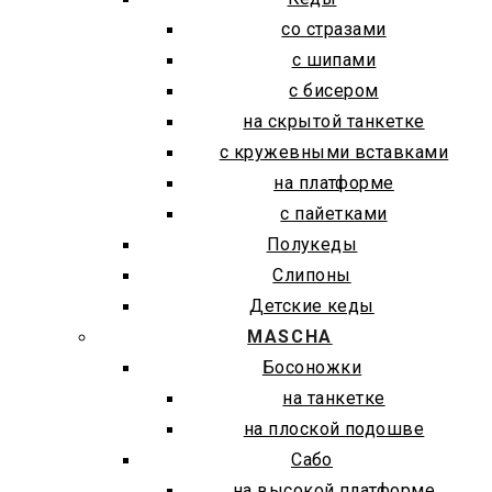
со стразами
с шипами
с бисером
на скрытой танкетке
с кружевными вставками
на платформе
с пайетками
Полукеды
Слипоны
Детские кеды
MASCHA
Босоножки
на танкетке
на плоской подошве
Сабо
на высокой платформе