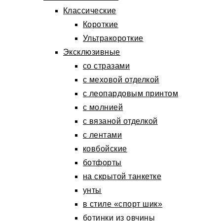
Классические
Короткие
Ультракороткие
Эксклюзивные
со стразами
с меховой отделкой
с леопардовым принтом
с молнией
с вязаной отделкой
с лентами
ковбойские
ботфорты
на скрытой танкетке
унты
в стиле «спорт шик»
ботинки из овчины