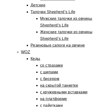
Детские
Тапочки Shepherd’s Life
Мужские тапочки из овчины
Shepherd’s Life
Женские тапочки из овчины
Shepherd’s Life
Резиновые сапоги на овчине
WOZ
Кеды
со стразами
с шипами
с бисером
на скрытой танкетке
с кружевными вставками
на платформе
с пайетками